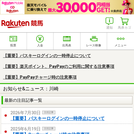
楽天競馬
通知
馬券カゴ
投票
入金
出馬表
レース映像
メニュー
【重要】パスキーログインの一時停止について
【重要】楽天ポイント、PayPayのご利用に関する注意事項
【重要】PayPayチャージ時の注意事項
お知らせ&ニュース：川崎
最新の注目記事一覧
2026年7月30日
注目記事
【重要】パスキーログインの一時停止について
2025年6月19日
注目記事